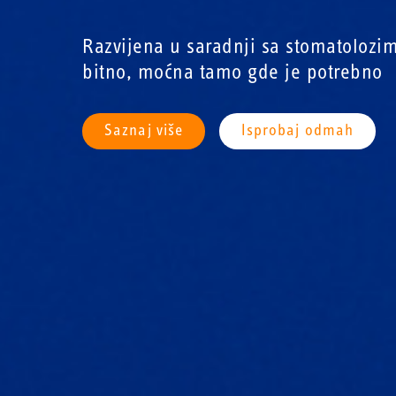
Razvijena u saradnji sa stomatolozi
bitno, moćna tamo gde je potrebno
Saznaj više
Isprobaj odmah