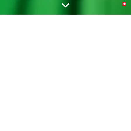
TESTE LA TOUTE DERNIÈRE
GÉNÉRATION DE NOS
BROSSETTES INTERDENTAIRES
CPS «PRIME» ET «PERIO».
Les brossettes interdentaires des gammes «LS»,
«LSP» et «regular» seront disponibles seulement
jusqu’à la fin de l’année 2024 (ou dans la limite
des stocks disponibles) et seront ensuite
définitivement remplacées par la toute dernière
génération de nos
brossettes interdentaires CPS
.